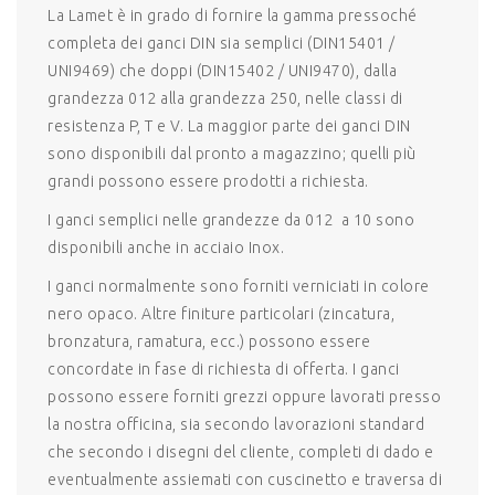
La Lamet è in grado di fornire la gamma pressoché
completa dei ganci DIN sia semplici (DIN15401 /
UNI9469) che doppi (DIN15402 / UNI9470), dalla
grandezza 012 alla grandezza 250, nelle classi di
resistenza P, T e V. La maggior parte dei ganci DIN
sono disponibili dal pronto a magazzino; quelli più
grandi possono essere prodotti a richiesta.
I ganci semplici nelle grandezze da 012 a 10 sono
disponibili anche in acciaio Inox.
I ganci normalmente sono forniti verniciati in colore
nero opaco. Altre finiture particolari (zincatura,
bronzatura, ramatura, ecc.) possono essere
concordate in fase di richiesta di offerta. I ganci
possono essere forniti grezzi oppure lavorati presso
la nostra officina, sia secondo lavorazioni standard
che secondo i disegni del cliente, completi di dado e
eventualmente assiemati con cuscinetto e traversa di