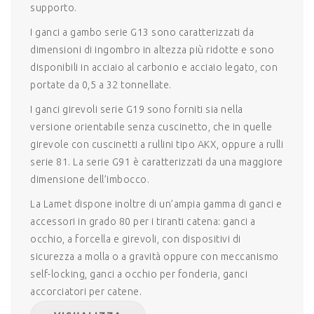
supporto.
I ganci a gambo serie G13 sono caratterizzati da
dimensioni di ingombro in altezza più ridotte e sono
disponibili in acciaio al carbonio e acciaio legato, con
portate da 0,5 a 32 tonnellate.
I ganci girevoli serie G19 sono forniti sia nella
versione orientabile senza cuscinetto, che in quelle
girevole con cuscinetti a rullini tipo AKX, oppure a rulli
serie 81. La serie G91 è caratterizzati da una maggiore
dimensione dell’imbocco.
La Lamet dispone inoltre di un’ampia gamma di ganci e
accessori in grado 80 per i tiranti catena: ganci a
occhio, a forcella e girevoli, con dispositivi di
sicurezza a molla o a gravità oppure con meccanismo
self-locking, ganci a occhio per fonderia, ganci
accorciatori per catene.